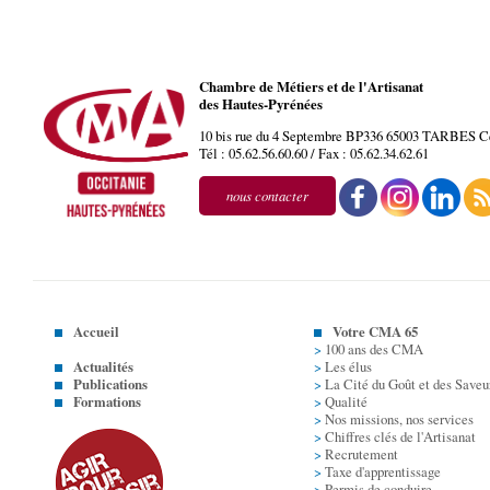
Chambre de Métiers et de l'Artisanat
des Hautes-Pyrénées
10 bis rue du 4 Septembre BP336
65003
TARBES
C
Tél :
05.62.56.60.60
/ Fax :
05.62.34.62.61
nous contacter
Accueil
Votre CMA 65
>
100 ans des CMA
Actualités
>
Les élus
Publications
>
La Cité du Goût et des Saveu
Formations
>
Qualité
>
Nos missions, nos services
>
Chiffres clés de l'Artisanat
>
Recrutement
>
Taxe d'apprentissage
>
Permis de conduire