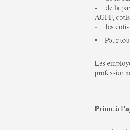
- de la part
AGFF, cotis
- les cotisa
Pour tou
Les employe
professionne
Prime à l’a