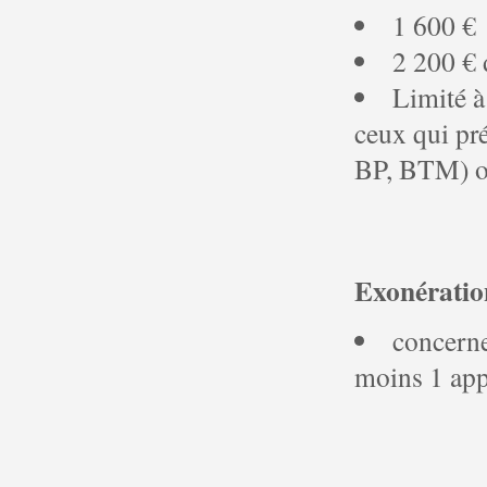
1 600 €
2 200 € 
Limité à
ceux qui pr
BP, BTM) ou
Exonératio
concerne
moins 1 app